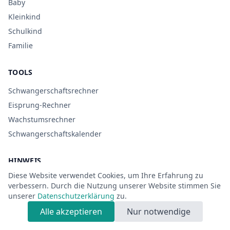
Baby
Kleinkind
Schulkind
Familie
TOOLS
Schwangerschaftsrechner
Eisprung-Rechner
Wachstumsrechner
Schwangerschaftskalender
HINWEIS
Diese Website verwendet Cookies, um Ihre Erfahrung zu
Die Inhalte dienen der allgemeinen Orientierung und
verbessern. Durch die Nutzung unserer Website stimmen Sie
ersetzen keine medizinische Beratung. Bei Beschwerden
unserer
Datenschutzerklärung
zu.
oder Unsicherheit sollte ärztlicher Rat eingeholt werden.
Alle akzeptieren
Nur notwendige