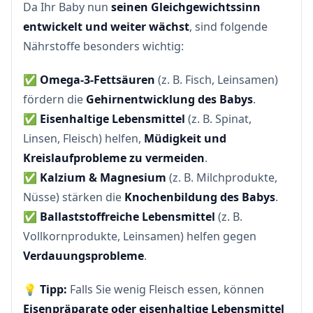
Da Ihr Baby nun
seinen Gleichgewichtssinn
entwickelt und weiter wächst
, sind folgende
Nährstoffe besonders wichtig:
✅
Omega-3-Fettsäuren
(z. B. Fisch, Leinsamen)
fördern die
Gehirnentwicklung des Babys
.
✅
Eisenhaltige Lebensmittel
(z. B. Spinat,
Linsen, Fleisch) helfen,
Müdigkeit und
Kreislaufprobleme zu vermeiden
.
✅
Kalzium & Magnesium
(z. B. Milchprodukte,
Nüsse) stärken die
Knochenbildung des Babys
.
✅
Ballaststoffreiche Lebensmittel
(z. B.
Vollkornprodukte, Leinsamen) helfen gegen
Verdauungsprobleme
.
💡
Tipp:
Falls Sie wenig Fleisch essen, können
Eisenpräparate oder eisenhaltige Lebensmittel