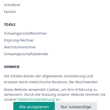
Schulkind
Familie
TOOLS
Schwangerschaftsrechner
Eisprung-Rechner
Wachstumsrechner
Schwangerschaftskalender
HINWEIS
Die Inhalte dienen der allgemeinen Orientierung und
ersetzen keine medizinische Beratung. Bei Beschwerden
oder Unsicherheit sollte ärztlicher Rat eingeholt werden.
Diese Website verwendet Cookies, um Ihre Erfahrung zu
verbessern. Durch die Nutzung unserer Website stimmen Sie
unserer
Datenschutzerklärung
zu.
Alle akzeptieren
Nur notwendige
© 2026 ElternBaby.de